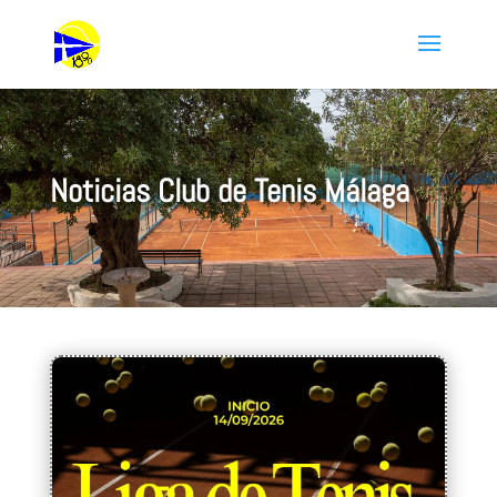
Noticias Club de Tenis Málaga