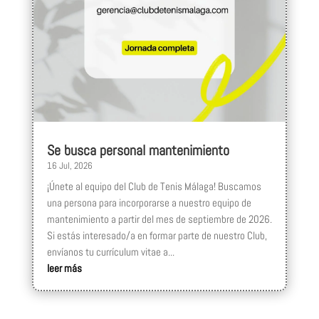
Se busca personal mantenimiento
16 Jul, 2026
¡Únete al equipo del Club de Tenis Málaga! Buscamos
una persona para incorporarse a nuestro equipo de
mantenimiento a partir del mes de septiembre de 2026.
Si estás interesado/a en formar parte de nuestro Club,
envíanos tu currículum vitae a...
leer más