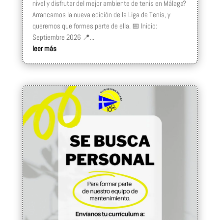
nivel y disfrutar del mejor ambiente de tenis en Málaga?
Arrancamos la nueva edición de la Liga de Tenis, y
queremos que formes parte de ella. 📅 Inicio:
Septiembre 2026 📍...
leer más